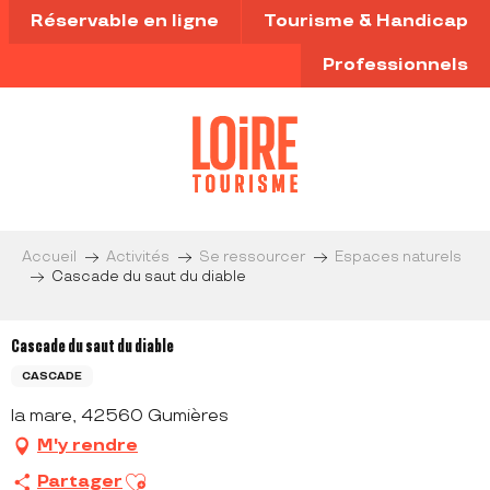
Aller
Réservable en ligne
Tourisme & Handicap
au
contenu
Professionnels
principal
Accueil
Activités
Se ressourcer
Espaces naturels
Cascade du saut du diable
Cascade du saut du diable
CASCADE
la mare, 42560 Gumières
M'y rendre
Ajouter aux favoris
Partager