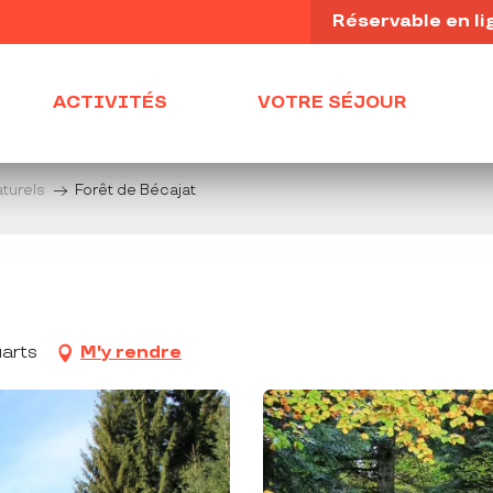
Réservable en li
ACTIVITÉS
VOTRE SÉJOUR
turels
Forêt de Bécajat
uarts
M'y rendre