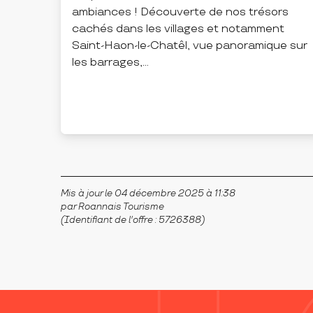
ambiances ! Découverte de nos trésors
cachés dans les villages et notamment
Saint-Haon-le-Chatêl, vue panoramique sur
les barrages,...
RENAISON
Mis à jour le 04 décembre 2025 à 11:38
par Roannais Tourisme
(Identifiant de l'offre :
5726388
)