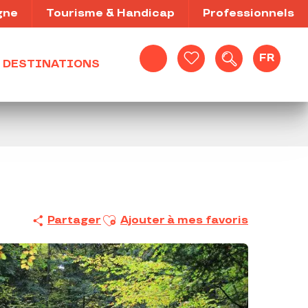
gne
Tourisme & Handicap
Professionnels
FR
DESTINATIONS
Recherche
Voir les favoris
Ajouter aux favoris
Partager
Ajouter à mes favoris