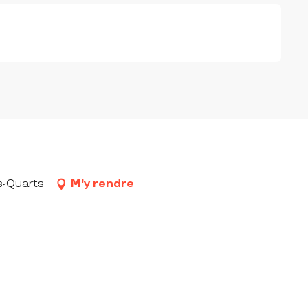
s
s-Quarts
M'y rendre