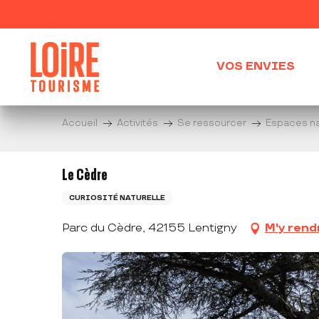
Aller
au
contenu
principal
VOS ENVIES
Accueil
Activités
Se ressourcer
Espaces na
Le Cèdre
CURIOSITÉ NATURELLE
Parc du Cèdre, 42155 Lentigny
M'y rend