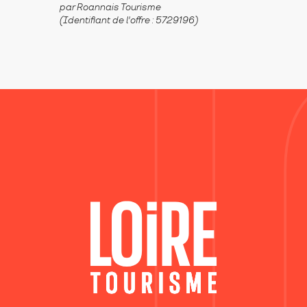
par Roannais Tourisme
(Identifiant de l'offre :
5729196
)