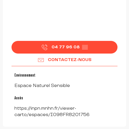
04 77 96 08
▒▒
CONTACTEZ-NOUS
Environnement
Environnement
Espace Naturel Sensible
Accès
Accès
https://inpn.mnhn.fr/viewer-
carto/espaces/I098FR8201756