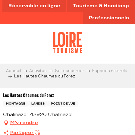
Aller
Réservable en ligne
Tourisme & Handicap
au
contenu
Professionnels
principal
Accueil
Activités
Se ressourcer
Espaces naturels
Les Hautes Chaumes du Forez
Les Hautes Chaumes du Forez
MONTAGNE
LANDES
POINT DE VUE
Chalmazel, 42920 Chalmazel
M'y rendre
Ajouter aux favoris
Partager