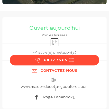
OUVERTURE ET COORDONNÉES
Ouvert aujourd'hui
Voir les horaires
Parking
+ 4 autre(s) prestation(s)
04 77 76 23
▒▒
CONTACTEZ-NOUS
www.maisondesetangsduforez.com
Page Facebook