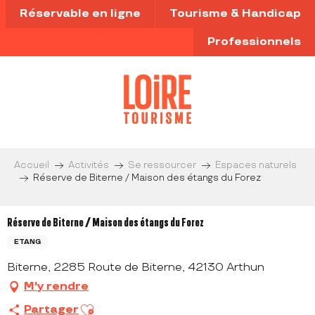
Aller
Réservable en ligne
Tourisme & Handicap
au
contenu
Professionnels
principal
Accueil
Activités
Se ressourcer
Espaces naturels
Réserve de Biterne / Maison des étangs du Forez
Réserve de Biterne / Maison des étangs du Forez
ETANG
Biterne, 2285 Route de Biterne, 42130 Arthun
M'y rendre
Ajouter aux favoris
Partager