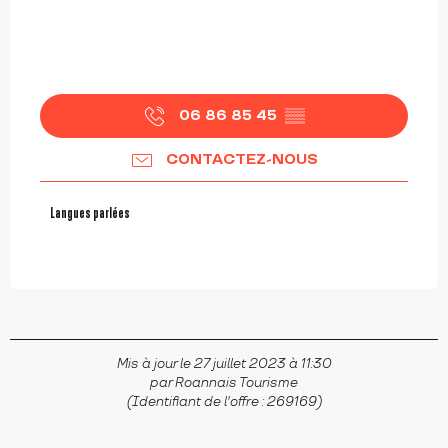
06 86 85 45
▒▒
CONTACTEZ-NOUS
Langues parlées
Langues parlées
Mis à jour le 27 juillet 2023 à 11:30
par Roannais Tourisme
(Identifiant de l'offre :
269169
)