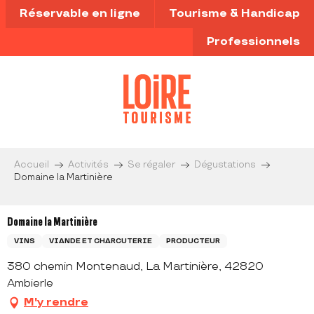
Aller
Réservable en ligne
Tourisme & Handicap
au
contenu
Professionnels
principal
Accueil
Activités
Se régaler
Dégustations
Domaine la Martinière
Domaine la Martinière
VINS
VIANDE ET CHARCUTERIE
PRODUCTEUR
380 chemin Montenaud, La Martinière, 42820
Ambierle
M'y rendre