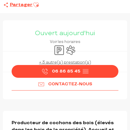
Ajouter aux favoris
Partager
OUVERTURE ET COORDONNÉES
Ouvert aujourd'hui
Voir les horaires
Parking
Animaux acceptés
+ 3 autre(s) prestation(s)
06 86 85 45
▒▒
CONTACTEZ-NOUS
DESCRIPTION
Producteur de cochons des bois (élevés 
dans les bois de la propriété). Accueil et 