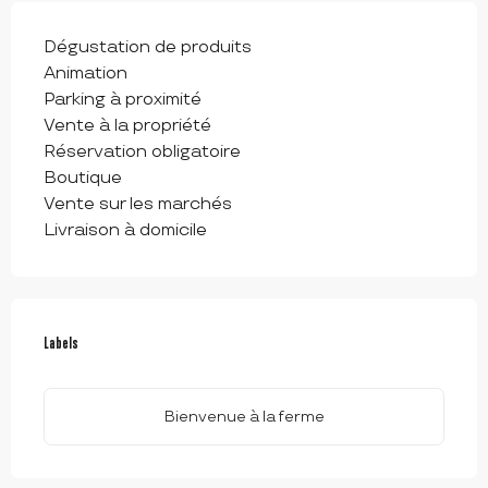
Dégustation de produits
Animation
Parking à proximité
Vente à la propriété
Réservation obligatoire
Boutique
Vente sur les marchés
Livraison à domicile
OFFRES DE PRESTATIONS
Labels
Labels
Bienvenue à la ferme