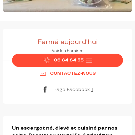
OUVERTURE ET COORDONNÉES
Fermé aujourd'hui
Voir les horaires
06 84 84 53
▒▒
CONTACTEZ-NOUS
Page Facebook
DESCRIPTION
Un escargot né, élevé et cuisiné par nos 