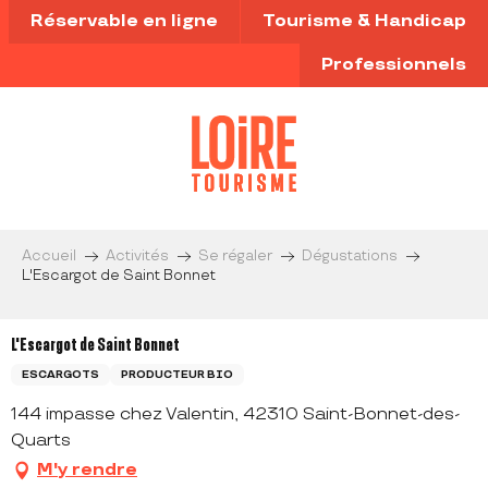
Aller
Réservable en ligne
Tourisme & Handicap
au
contenu
Professionnels
principal
Accueil
Activités
Se régaler
Dégustations
L'Escargot de Saint Bonnet
L'Escargot de Saint Bonnet
ESCARGOTS
PRODUCTEUR BIO
144 impasse chez Valentin, 42310 Saint-Bonnet-des-
Quarts
M'y rendre