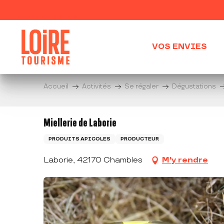
Aller
au
contenu
principal
VOS ENVIES
Accueil
Activités
Se régaler
Dégustations
Miellerie de Laborie
PRODUITS APICOLES
PRODUCTEUR
Laborie, 42170 Chambles
M'y rendre