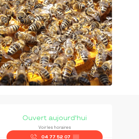
OUVERTURE ET COORDON
Ouvert aujourd'hui
Voir les horaires
04 77 52 07
▒▒