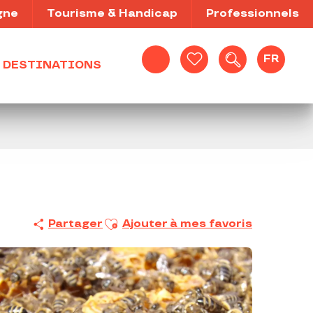
gne
Tourisme & Handicap
Professionnels
FR
DESTINATIONS
Recherche
Voir les favoris
Ajouter aux favoris
Partager
Ajouter à mes favoris