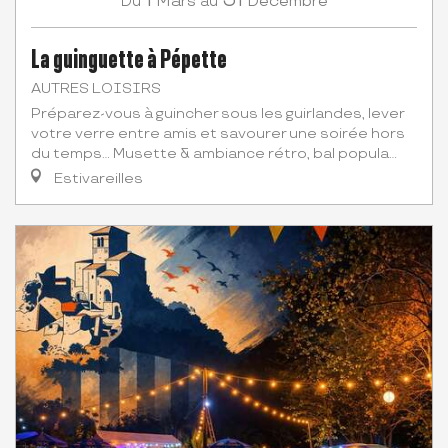
Mars
Décembre
Du
au
La guinguette à Pépette
AUTRES LOISIRS
Préparez-vous à guincher sous les guirlandes, lever
votre verre entre amis et savourer une soirée hors
du temps… Musette & ambiance rétro, bal popula...
Estivareilles