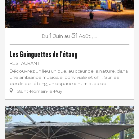
1
31
Juin
Août
,
...
Du
au
Les Guinguettes de l'étang
RESTAURANT
Découvrez un lieu unique, au cœur de la nature, dans
une ambiance musicale, conviviale et chill. Sur les
bords de l’étang, un espace « intimiste » de...
Saint-Romain-le-Puy