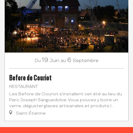
19
6
Juin
Septembre
Du
au
Before de Couriot
RESTAURANT
Les Before de Couriot s'installent cet été au lieu du
Parc Joseph Sanguedolce. Vous pouvez y boire un
verre, déguster glaces artisanales et produits l...
Saint-Étienne