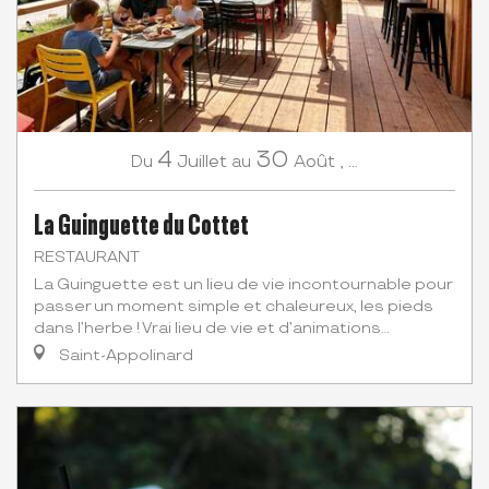
4
30
Juillet
Août
,
...
Du
au
La Guinguette du Cottet
RESTAURANT
La Guinguette est un lieu de vie incontournable pour
passer un moment simple et chaleureux, les pieds
dans l’herbe ! Vrai lieu de vie et d’animations...
Saint-Appolinard