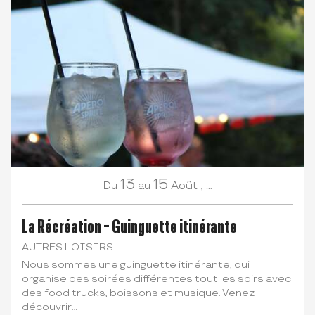
13
15
Août
,
...
Du
au
La Récréation - Guinguette itinérante
AUTRES LOISIRS
Nous sommes une guinguette itinérante, qui
organise des soirées différentes tout les soirs avec
des food trucks, boissons et musique. Venez
découvrir...