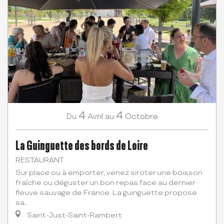
4
4
Avril
Octobre
Du
au
La Guinguette des bords de Loire
RESTAURANT
Sur place ou à emporter, venez siroter une boisson
fraîche ou déguster un bon repas face au dernier
fleuve sauvage de France. La guinguette propose
sa...
Saint-Just-Saint-Rambert