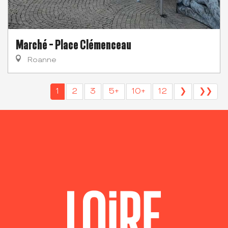
Marché - Place Clémenceau
Roanne
1
2
3
5+
10+
12
❯
❯❯