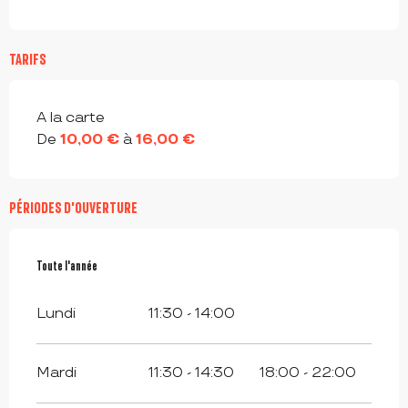
TARIFS
Tarifs 2026
A la carte
De
10,00 €
à
16,00 €
PÉRIODES D'OUVERTURE
Toute l'année
Toute l'année
Lundi
11:30 - 14:00
Mardi
11:30 - 14:30
18:00 - 22:00