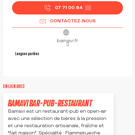
07 71 00 84
▒▒
CONTACTEZ-NOUS
bamavi.fr
Langues parlées
Langues parlées
EN LIEN AVEC
Réservable
BAMAVI BAR-PUB-RESTAURANT
Bamavi est un restaurant-pub en open-air
avec une sélection de bières à la pression
et une restauration artisanale, fraîche et
"fait maison". Spécialité : Flammekueche