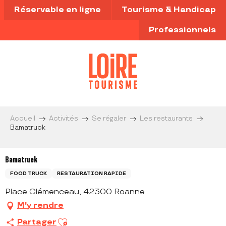
Aller
Réservable en ligne
Tourisme & Handicap
au
contenu
Professionnels
principal
Accueil
Activités
Se régaler
Les restaurants
Bamatruck
Bamatruck
FOOD TRUCK
RESTAURATION RAPIDE
Place Clémenceau, 42300 Roanne
M'y rendre
Ajouter aux favoris
Partager