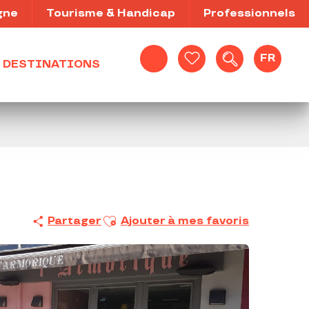
gne
Tourisme & Handicap
Professionnels
FR
DESTINATIONS
Recherche
Voir les favoris
Ajouter aux favoris
Partager
Ajouter à mes favoris