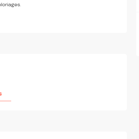
loriages.
S