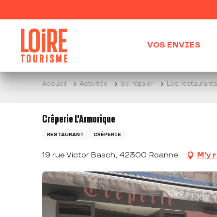
Aller
au
contenu
principal
VOS ENVIES
Accueil
Activités
Se régaler
Les restaurant
Crêperie L'Armorique
RESTAURANT
CRÊPERIE
19 rue Victor Basch, 42300 Roanne
M'y 