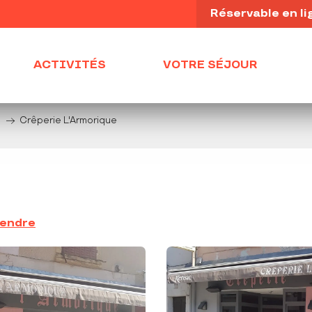
Réservable en li
ACTIVITÉS
VOTRE SÉJOUR
s
Crêperie L'Armorique
rendre