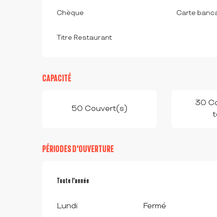
Chèque
Carte banca
Titre Restaurant
CAPACITÉ
30 Co
50 Couvert(s)
t
PÉRIODES D'OUVERTURE
Toute l'année
Toute l'année
Lundi
Fermé