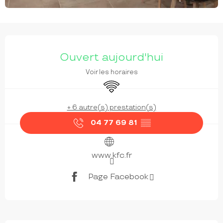
OUVERTURE ET COORDONNÉES
Ouvert aujourd'hui
Voir les horaires
WiFi
+ 6 autre(s) prestation(s)
04 77 69 81
▒▒
www.kfc.fr
Page Facebook