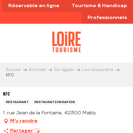
Aller
Réservable en ligne
Tourisme & Handicap
au
contenu
Professionnels
principal
Accueil
Activités
Se régaler
Les restaurants
KFC
KFC
RESTAURANT
RESTAURATION RAPIDE
1, rue Jean de la Fontaine, 42300 Mably
M'y rendre
Ajouter aux favoris
Partager