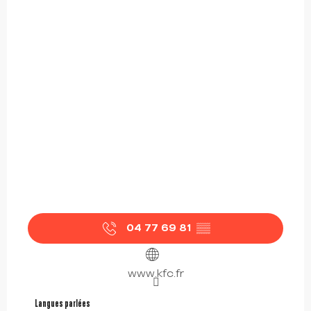
04 77 69 81
▒▒
www.kfc.fr
Langues parlées
Langues parlées