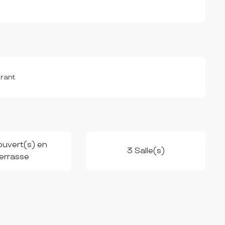
urant
uvert(s) en
3 Salle(s)
errasse