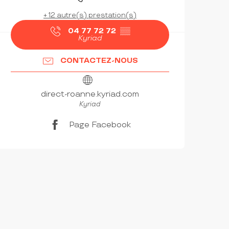
+ 12 autre(s) prestation(s)
04 77 72 72
▒▒
Kyriad
CONTACTEZ-NOUS
direct-roanne.kyriad.com
Kyriad
Page Facebook