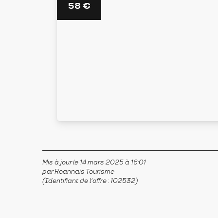
58
€
Mis à jour le 14 mars 2025 à 16:01
par Roannais Tourisme
(Identifiant de l'offre :
102532
)