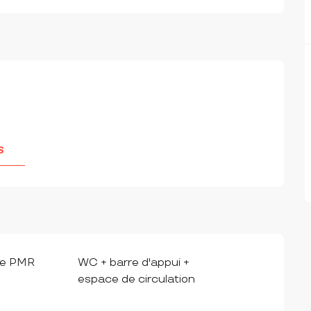
S
ée PMR
WC + barre d'appui +
espace de circulation