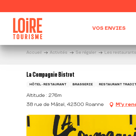
Aller
au
contenu
principal
VOS ENVIES
Accueil
Activités
Se régaler
Les restaurant
La Compagnie Bistrot
HÔTEL - RESTAURANT
BRASSERIE
RESTAURANT TRADI
Altitude : 276m
38 rue de Mâtel, 42300 Roanne
M'y ren