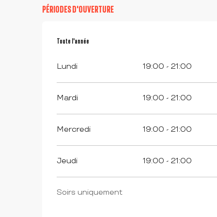
PÉRIODES D'OUVERTURE
Toute l'année
Toute l'année
Lundi
19:00 - 21:00
Mardi
19:00 - 21:00
Mercredi
19:00 - 21:00
Jeudi
19:00 - 21:00
Soirs uniquement