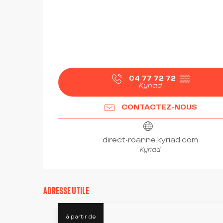
04 77 72 72
▒▒
Kyriad
CONTACTEZ-NOUS
direct-roanne.kyriad.com
Kyriad
ADRESSE UTILE
à partir de