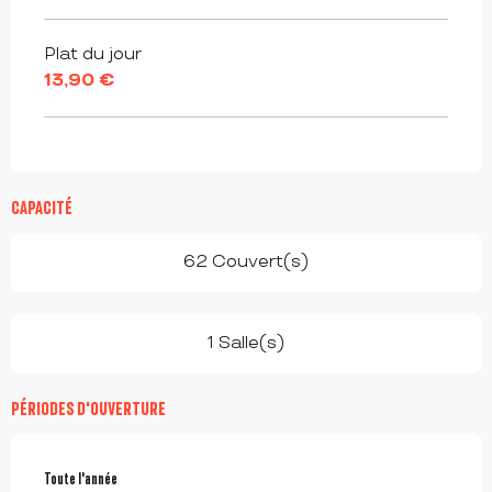
Plat du jour
13,90 €
CAPACITÉ
62 Couvert(s)
1 Salle(s)
PÉRIODES D'OUVERTURE
Toute l'année
Toute l'année