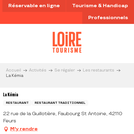
Aller
Réservable en ligne
Tourisme & Handicap
au
contenu
Professionnels
principal
Accueil
Activités
Se régaler
Les restaurants
La Kémia
La Kémia
RESTAURANT
RESTAURANT TRADITIONNEL
22 rue de la Guillotière, Faubourg St Antoine, 42110
Feurs
M'y rendre