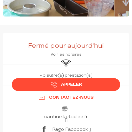
OUVERTURE ET COORDONNÉES
Fermé pour aujourd'hui
Voir les horaires
WiFi
+ 5 autre(s) prestation(s)
APPELER
CONTACTEZ-NOUS
cantine-la-tablee.fr
Page Facebook