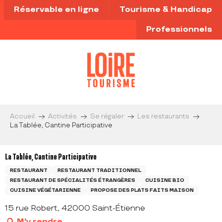
Aller
Réservable en ligne
Tourisme & Handicap
au
contenu
Professionnels
principal
Accueil
Activités
Se régaler
Les restaurants
La Tablée, Cantine Participative
La Tablée, Cantine Participative
RESTAURANT
RESTAURANT TRADITIONNEL
RESTAURANT DE SPÉCIALITÉS ÉTRANGÈRES
CUISINE BIO
CUISINE VÉGÉTARIENNE
PROPOSE DES PLATS FAITS MAISON
15 rue Robert, 42000 Saint-Étienne
M'y rendre