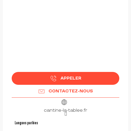
APPELER
CONTACTEZ-NOUS
cantine-la-tablee.fr
Langues parlées
Langues parlées