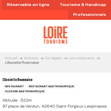
Aller
Réservable en ligne
Tourisme & Handicap
au
contenu
Professionnels
principal
Accueil
Activités
Se régaler
Les restaurants
L'Assiette Roannaise
L'Assiette Roannaise
RESTAURANT
RESTAURANT GASTRONOMIQUE
CUISINE GASTRONOMIQUE
Altitude : 322m
97 place de Verdun, 42640 Saint-Forgeux-Lespinasse