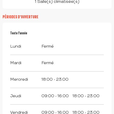
1 Salle(s) climatisée(s)
PÉRIODES D'OUVERTURE
Toute l'année
Toute l'année
Lundi
Fermé
Mardi
Fermé
Mercredi
18:00 - 23:00
Jeudi
09:00 - 16:00
18:00 - 23:00
Vendredi
09:00 - 16:00
18:00 - 23:00