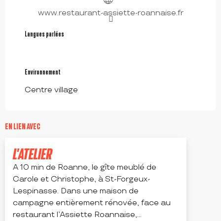
www.restaurant-assiette-roannaise.fr
Langues parlées
Langues parlées
Environnement
Environnement
Centre village
EN LIEN AVEC
L'ATELIER
A 10 min de Roanne, le gîte meublé de
Carole et Christophe, à St-Forgeux-
Lespinasse. Dans une maison de
campagne entièrement rénovée, face au
restaurant l’Assiette Roannaise,...