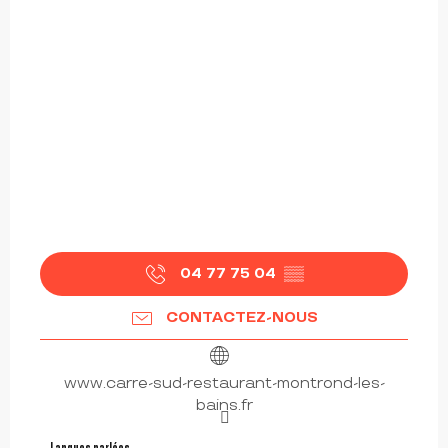
04 77 75 04
▒▒
CONTACTEZ-NOUS
www.carre-sud-restaurant-montrond-les-
bains.fr
Langues parlées
Langues parlées