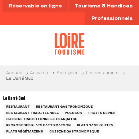
Aller
Réservable en ligne
Tourisme & Handicap
au
contenu
Professionnels
principal
Accueil
Activités
Se régaler
Les restaurants
Le Carré Sud
Le Carré Sud
RESTAURANT
RESTAURANT GASTRONOMIQUE
RESTAURANT TRADITIONNEL
POISSON
FRUITS DE MER
CUISINE TRADITIONNELLE FRANÇAISE
PROPOSE DES PLATS FAITS MAISON
PLATS SANS GLUTEN
PLATS VÉGÉTARIENS
CUISINE GASTRONOMIQUE