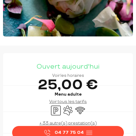
OUVERTURE ET COORDONNÉES
Ouvert aujourd'hui
Voir les horaires
25,00 €
Menu adulte
Voir tous les tarifs
Parking
Animaux acceptés
WiFi
+ 33 autre(s) prestation(s)
04 77 75 04
▒▒