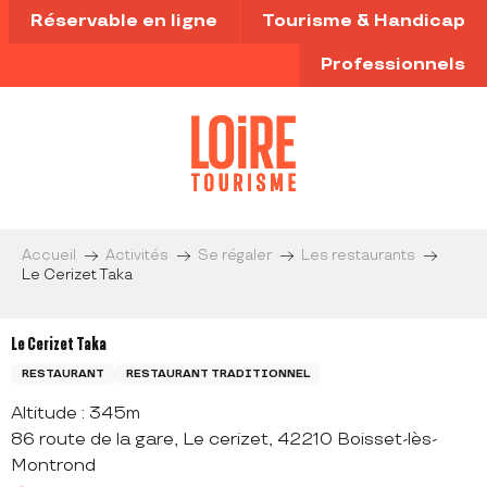
Aller
Réservable en ligne
Tourisme & Handicap
au
contenu
Professionnels
principal
Accueil
Activités
Se régaler
Les restaurants
Le Cerizet Taka
Le Cerizet Taka
RESTAURANT
RESTAURANT TRADITIONNEL
Altitude : 345m
86 route de la gare, Le cerizet, 42210 Boisset-lès-
Montrond