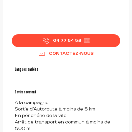
04 77 54 58
▒▒
CONTACTEZ-NOUS
Langues parlées
Langues parlées
Environnement
Environnement
A la campagne
Sortie d’Autoroute à moins de 5 km
En périphérie de la ville
Arrêt de transport en commun à moins de
500 m