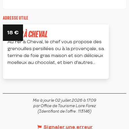
ADRESSE UTILE
LE FER À CHEVAL
18
€
Au Fer à Cheval, le chef vous propose des
grenouilles persillées ou à la provençale, sa
terrine de foie gras maison et son délicieux
moelleux au chocolat, et bien d'autres...
MAGNEUX-HAUTE-RIVE
Mis à jour le 02 juillet 2026 à 17:09
par Office de Tourisme Loire Forez
(Identifiant de l'offre :
113146
)
Signaler une erreur