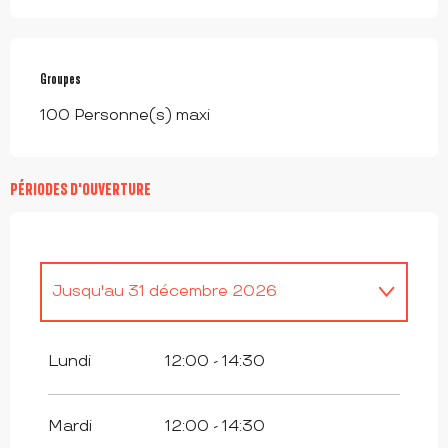
Groupes
Groupes
100 Personne(s) maxi
PÉRIODES D'OUVERTURE
Jusqu'au
31 décembre 2026
Du
1 janvier 2026
au
26 juillet 2026
Lundi
12:00 - 14:30
Du
27 juillet 2026
au
2 août 2026
Mardi
12:00 - 14:30