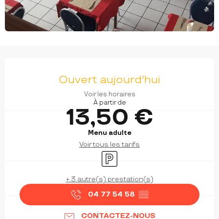
OUVERTURE ET COORDONNÉES
Ouvert aujourd'hui
Voir les horaires
À partir de
13,50 €
Menu adulte
Voir tous les tarifs
Parking
+ 3 autre(s) prestation(s)
04 77 54 58
▒▒
CONTACTEZ-NOUS