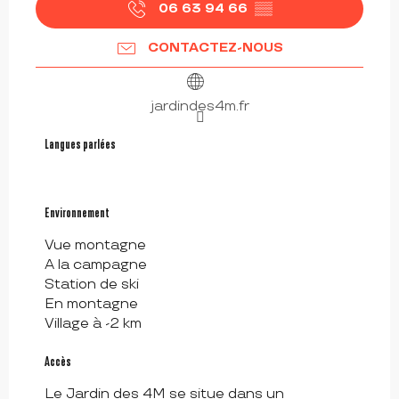
06 63 94 66
▒▒
CONTACTEZ-NOUS
jardindes4m.fr
Langues parlées
Langues parlées
Environnement
Environnement
Vue montagne
A la campagne
Station de ski
En montagne
Village à -2 km
Accès
Accès
Le Jardin des 4M se situe dans un