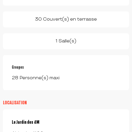
30 Couvert(s) en terrasse
1 Salle(s)
Groupes
Groupes
28 Personne(s) maxi
LOCALISATION
Le Jardin des 4M