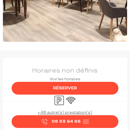
OUVERTURE ET COORDONNÉES
Horaires non définis
Voir les horaires
RÉSERVER
Parking
WiFi
+ 48 autre(s) prestation(s)
06 63 94 66
▒▒