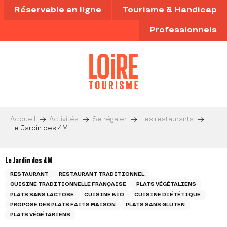
Aller
Réservable en ligne
Tourisme & Handicap
au
contenu
Professionnels
principal
Accueil
Activités
Se régaler
Les restaurants
Le Jardin des 4M
Le Jardin des 4M
RESTAURANT
RESTAURANT TRADITIONNEL
CUISINE TRADITIONNELLE FRANÇAISE
PLATS VÉGÉTALIENS
PLATS SANS LACTOSE
CUISINE BIO
CUISINE DIÉTÉTIQUE
PROPOSE DES PLATS FAITS MAISON
PLATS SANS GLUTEN
PLATS VÉGÉTARIENS