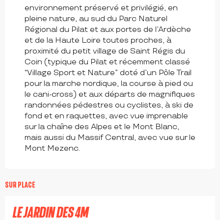
environnement préservé et privilégié, en
pleine nature, au sud du Parc Naturel
Régional du Pilat et aux portes de l’Ardèche
et de la Haute Loire toutes proches, à
proximité du petit village de Saint Régis du
Coin (typique du Pilat et récemment classé
“Village Sport et Nature” doté d’un Pôle Trail
pour la marche nordique, la course à pied ou
le cani-cross) et aux départs de magnifiques
randonnées pédestres ou cyclistes, à ski de
fond et en raquettes, avec vue imprenable
sur la chaîne des Alpes et le Mont Blanc,
mais aussi du Massif Central, avec vue sur le
Mont Mezenc.
à partir de
110
€
SUR PLACE
LE JARDIN DES 4M