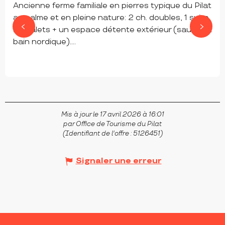
Ancienne ferme familiale en pierres typique du Pilat
au calme et en pleine nature: 2 ch. doubles, 1 suite,
2 chalets + un espace détente extérieur (sauna et
bain nordique)....
SAINT-RÉGIS-DU-COIN
Mis à jour le 17 avril 2026 à 16:01
par Office de Tourisme du Pilat
(Identifiant de l'offre :
5126451
)
Signaler une erreur