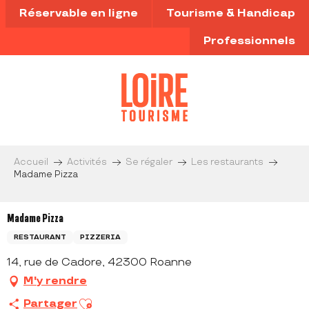
Aller
Réservable en ligne
Tourisme & Handicap
au
contenu
Professionnels
principal
Accueil
Activités
Se régaler
Les restaurants
Madame Pizza
Madame Pizza
RESTAURANT
PIZZERIA
14, rue de Cadore, 42300 Roanne
M'y rendre
Ajouter aux favoris
Partager