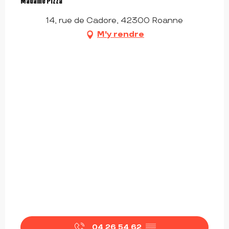
Madame Pizza
14, rue de Cadore, 42300 Roanne
M'y rendre
04 26 54 62
▒▒