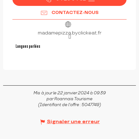
CONTACTEZ-NOUS
madamepizza.byclickeat.fr
Langues parlées
Langues parlées
Mis à jour le 22 janvier 2024 à 09:39
par Roannais Tourisme
(Identifiant de l'offre :
5047749
)
Signaler une erreur