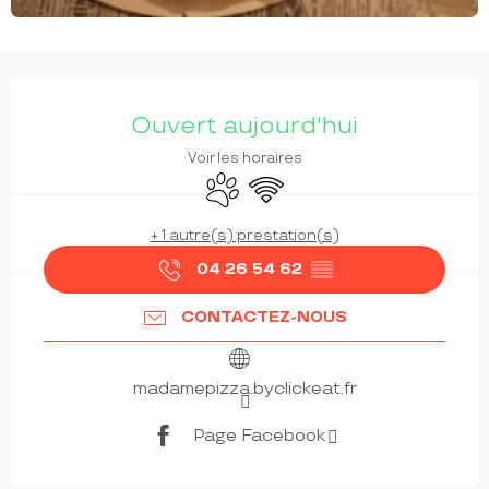
OUVERTURE ET COORDONNÉES
Ouvert aujourd'hui
Voir les horaires
Animaux acceptés
WiFi
+ 1 autre(s) prestation(s)
04 26 54 62
▒▒
CONTACTEZ-NOUS
madamepizza.byclickeat.fr
Page Facebook