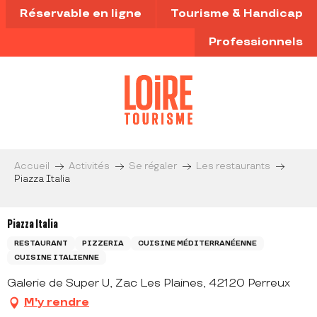
Aller
Réservable en ligne
Tourisme & Handicap
au
contenu
Professionnels
principal
Accueil
Activités
Se régaler
Les restaurants
Piazza Italia
Piazza Italia
RESTAURANT
PIZZERIA
CUISINE MÉDITERRANÉENNE
CUISINE ITALIENNE
Galerie de Super U, Zac Les Plaines, 42120 Perreux
M'y rendre