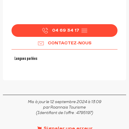
04 69 34 17
▒▒
CONTACTEZ-NOUS
Langues parlées
Langues parlées
Mis à jour le 12 septembre 2024 à 13:09
par Roannais Tourisme
(Identifiant de l'offre :
4795197
)
Signaler une erreur