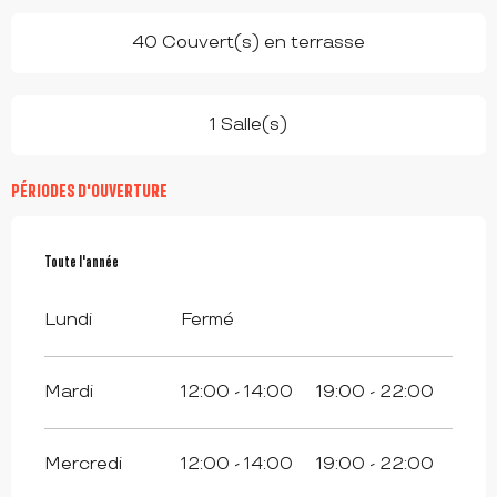
40 Couvert(s) en terrasse
1 Salle(s)
PÉRIODES D'OUVERTURE
Toute l'année
Toute l'année
Lundi
Fermé
Mardi
12:00 - 14:00
19:00 - 22:00
Mercredi
12:00 - 14:00
19:00 - 22:00