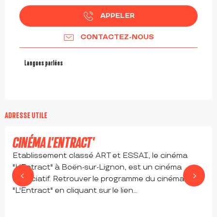
APPELER
CONTACTEZ-NOUS
Langues parlées
Langues parlées
6,5
€
ADRESSE UTILE
CINÉMA L'ENTRACT'
Etablissement classé ART et ESSAI, le cinéma
"L'Entract" à Boën-sur-Lignon, est un cinéma
associatif. Retrouver le programme du cinéma
"L'Entract" en cliquant sur le lien...
BOËN