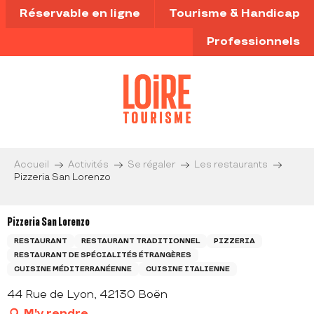
Aller
Réservable en ligne
Tourisme & Handicap
au
contenu
Professionnels
principal
Accueil
Activités
Se régaler
Les restaurants
Pizzeria San Lorenzo
Pizzeria San Lorenzo
RESTAURANT
RESTAURANT TRADITIONNEL
PIZZERIA
RESTAURANT DE SPÉCIALITÉS ÉTRANGÈRES
CUISINE MÉDITERRANÉENNE
CUISINE ITALIENNE
44 Rue de Lyon, 42130 Boën
M'y rendre