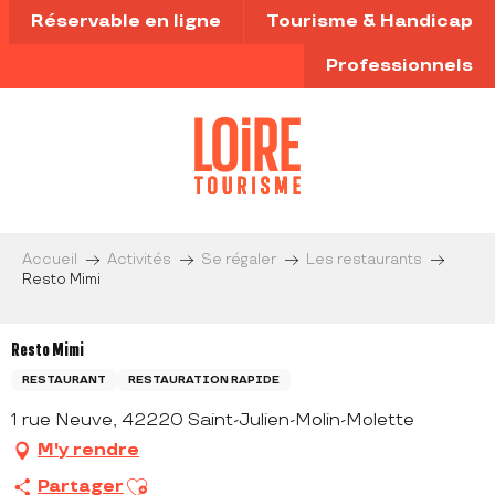
Aller
Réservable en ligne
Tourisme & Handicap
au
contenu
Professionnels
principal
Accueil
Activités
Se régaler
Les restaurants
Resto Mimi
Resto Mimi
RESTAURANT
RESTAURATION RAPIDE
1 rue Neuve, 42220 Saint-Julien-Molin-Molette
M'y rendre
Ajouter aux favoris
Partager