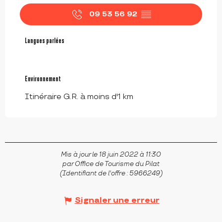
09 53 56 92
▒▒
Langues parlées
Langues parlées
Environnement
Environnement
Itinéraire G.R. à moins d'1 km
Mis à jour le 18 juin 2022 à 11:30
par Office de Tourisme du Pilat
(Identifiant de l'offre :
5966249
)
Signaler une erreur