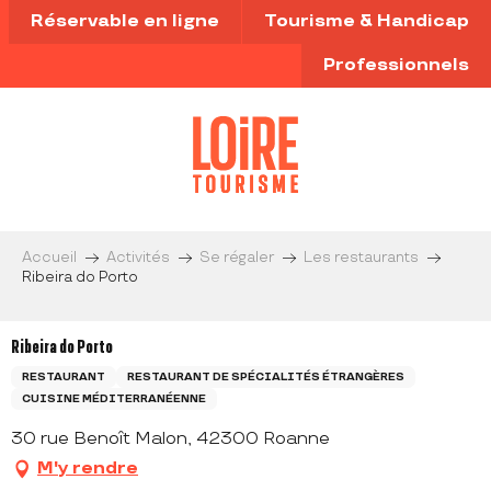
Aller
Réservable en ligne
Tourisme & Handicap
au
contenu
Professionnels
principal
Accueil
Activités
Se régaler
Les restaurants
Ribeira do Porto
Ribeira do Porto
RESTAURANT
RESTAURANT DE SPÉCIALITÉS ÉTRANGÈRES
CUISINE MÉDITERRANÉENNE
30 rue Benoît Malon, 42300 Roanne
M'y rendre