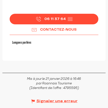
06 11 37 64
▒▒
CONTACTEZ-NOUS
Langues parlées
Langues parlées
Mis à jour le 21 janvier 2026 à 16:46
par Roannais Tourisme
(Identifiant de l'offre :
4795595
)
Signaler une erreur