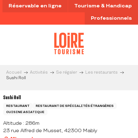
Aller
Réservable en ligne
Tourisme & Handicap
au
contenu
Professionnels
principal
Accueil
Activités
Se régaler
Les restaurants
Sushi Roll
Sushi Roll
RESTAURANT
RESTAURANT DE SPÉCIALITÉS ÉTRANGÈRES
CUISINE ASIATIQUE
Altitude : 286m
23 rue Alfred de Musset, 42300 Mably