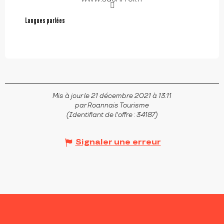
Langues parlées
Langues parlées
Mis à jour le 21 décembre 2021 à 13:11
par Roannais Tourisme
(Identifiant de l'offre :
34187
)
Signaler une erreur