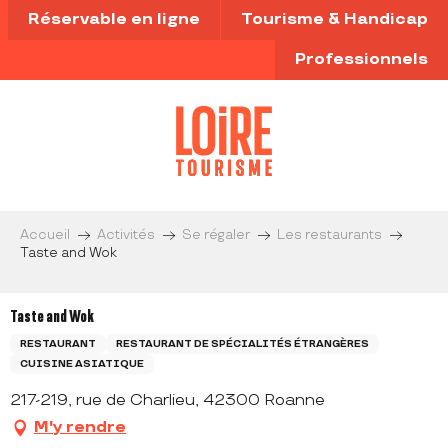
Aller
Réservable en ligne
Tourisme & Handicap
au
contenu
Professionnels
principal
Accueil
Activités
Se régaler
Les restaurants
Taste and Wok
Taste and Wok
RESTAURANT
RESTAURANT DE SPÉCIALITÉS ÉTRANGÈRES
CUISINE ASIATIQUE
217-219, rue de Charlieu, 42300 Roanne
M'y rendre