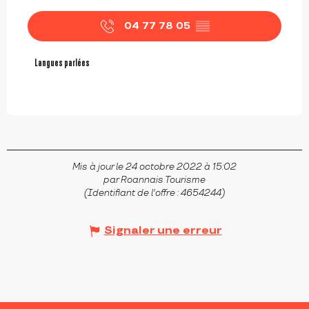
04 77 78 05
▒▒
Langues parlées
Langues parlées
Mis à jour le 24 octobre 2022 à 15:02
par Roannais Tourisme
(Identifiant de l'offre :
4654244
)
Signaler une erreur