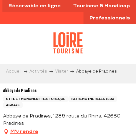
Aller
Réservable en ligne
Tourisme & Handicap
au
contenu
Professionnels
principal
Accueil
Activités
Visiter
Abbaye de Pradines
Abbaye de Pradines
SITE ET MONUMENT HISTORIQUE
PATRIMOINE RELIGIEUX
ABBAYE
Abbaye de Pradines, 1285 route du Rhins, 42630
Pradines
M'y rendre