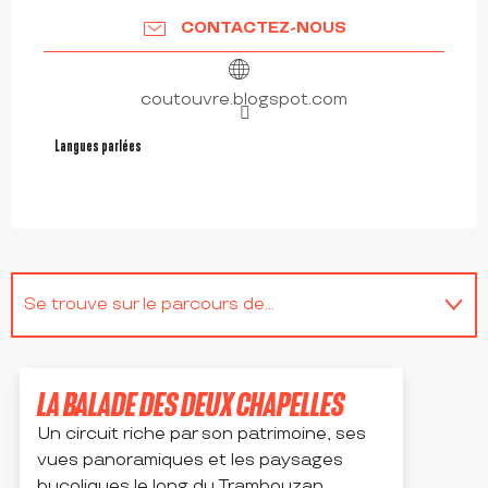
CONTACTEZ-NOUS
coutouvre.blogspot.com
Langues parlées
Langues parlées
Se trouve sur le parcours de...
Se trouve au départ de...
LA BALADE DES DEUX CHAPELLES
Est une étape de ...
Un circuit riche par son patrimoine, ses
vues panoramiques et les paysages
bucoliques le long du Trambouzan.