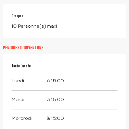
Groupes
Groupes
10 Personne(s) maxi
PÉRIODES D'OUVERTURE
Toute l'année
Toute l'année
Lundi
à 15:00
Mardi
à 15:00
Mercredi
à 15:00