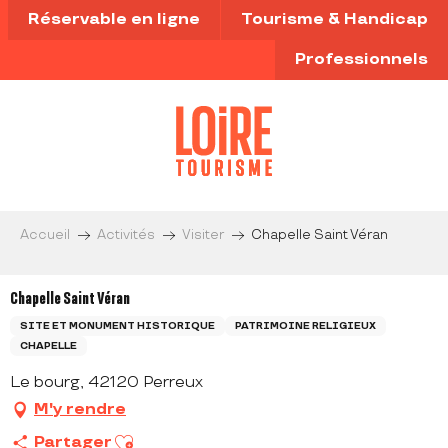
Aller
Réservable en ligne
Tourisme & Handicap
au
contenu
Professionnels
principal
Accueil
Activités
Visiter
Chapelle Saint Véran
Chapelle Saint Véran
SITE ET MONUMENT HISTORIQUE
PATRIMOINE RELIGIEUX
CHAPELLE
Le bourg, 42120 Perreux
M'y rendre
Ajouter aux favoris
Partager