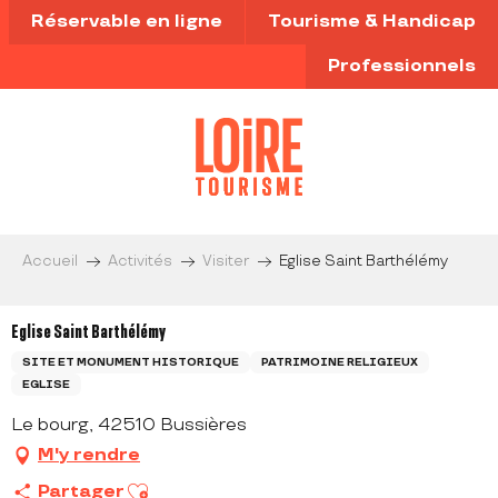
Aller
Réservable en ligne
Tourisme & Handicap
au
contenu
Professionnels
principal
Accueil
Activités
Visiter
Eglise Saint Barthélémy
Eglise Saint Barthélémy
SITE ET MONUMENT HISTORIQUE
PATRIMOINE RELIGIEUX
EGLISE
Le bourg, 42510 Bussières
M'y rendre
Ajouter aux favoris
Partager