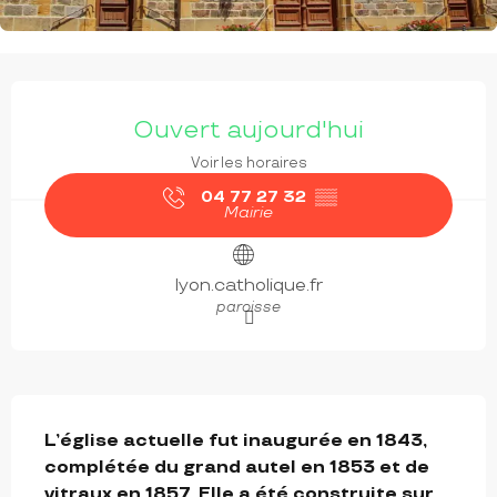
OUVERTURE ET COORDONNÉES
Ouvert aujourd'hui
Voir les horaires
04 77 27 32
▒▒
Mairie
lyon.catholique.fr
paroisse
DESCRIPTION
L’église actuelle fut inaugurée en 1843, 
complétée du grand autel en 1853 et de 
vitraux en 1857. Elle a été construite sur 