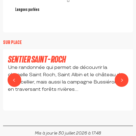
Langues parlées
Langues parlées
SUR PLACE
SENTIER SAINT-ROCH
Une randonnée qui permet de découvrir la
chapelle Saint Roch, Saint Albin et le château de
Montcellier, mais aussi la campagne Bussiéroise
en traversant forêts rivières....
BUSSIÈRES
Mis à jour le 30 juillet 2026 à 17:48