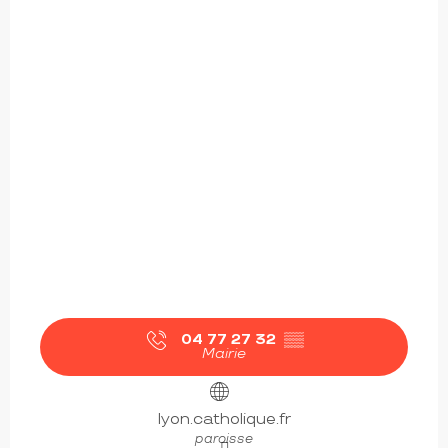
04 77 27 32
▒▒
Mairie
lyon.catholique.fr
paroisse