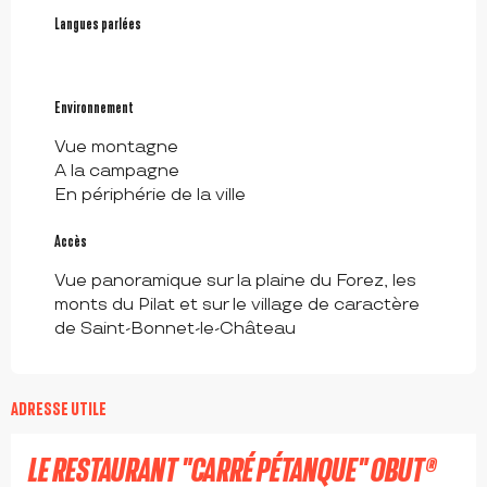
Langues parlées
Langues parlées
Environnement
Environnement
Vue montagne
A la campagne
En périphérie de la ville
Accès
Accès
Vue panoramique sur la plaine du Forez, les
monts du Pilat et sur le village de caractère
de Saint-Bonnet-le-Château
à partir de
18
€
ADRESSE UTILE
LE RESTAURANT "CARRÉ PÉTANQUE" OBUT®