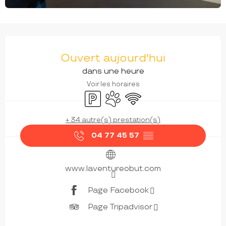
OUVERTURE ET COORDONNÉES
Ouvert aujourd'hui
dans une heure
Voir les horaires
Parking
Animaux acceptés
WiFi
+ 34 autre(s) prestation(s)
04 77 45 57
▒▒
www.laventureobut.com
Page Facebook
Page Tripadvisor