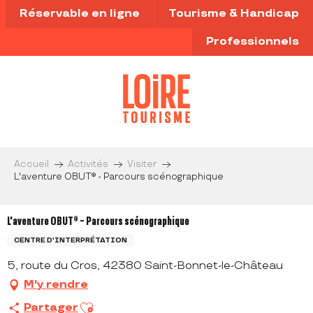
Aller
Réservable en ligne
Tourisme & Handicap
au
contenu
Professionnels
principal
Accueil
Activités
Visiter
L'aventure OBUT® - Parcours scénographique
L'aventure OBUT® - Parcours scénographique
CENTRE D'INTERPRÉTATION
5, route du Cros, 42380 Saint-Bonnet-le-Château
M'y rendre
Ajouter aux favoris
Partager