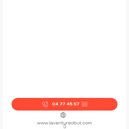
04 77 45 57
▒▒
www.laventureobut.com