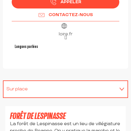
APPELER
CONTACTEZ-NOUS
loire.fr
Langues parlées
Langues parlées
Sur place
Se trouve sur le parcours de...
FORÊT DE LESPINASSE
La forêt de Lespinasse est un lieu de villégiature
proche de Roanne. On y pratique la marche et le