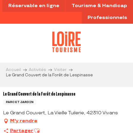
Aller
Réservable en ligne
Tourisme & Handicap
au
contenu
Professionnels
principal
Accueil
Activités
Visiter
Le Grand Couvert de la Forêt de Lespinasse
Le Grand Couvert de la Forêt de Lespinasse
PARC ET JARDIN
Le Grand Couvert, La Vieille Tuilerie, 42310 Vivans
M'y rendre
Ajouter aux favoris
Partager