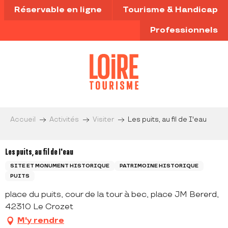
Aller
Réservable en ligne
Tourisme & Handicap
au
contenu
Professionnels
principal
Accueil
Activités
Visiter
Les puits, au fil de I'eau
Les puits, au fil de I'eau
SITE ET MONUMENT HISTORIQUE
PATRIMOINE HISTORIQUE
PUITS
place du puits, cour de la tour à bec, place JM Bererd,
42310 Le Crozet
M'y rendre