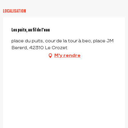
LOCALISATION
Les puits, au fil de I'eau
place du puits, cour de la tour à bec, place JM
Bererd, 42310 Le Crozet
M'y rendre