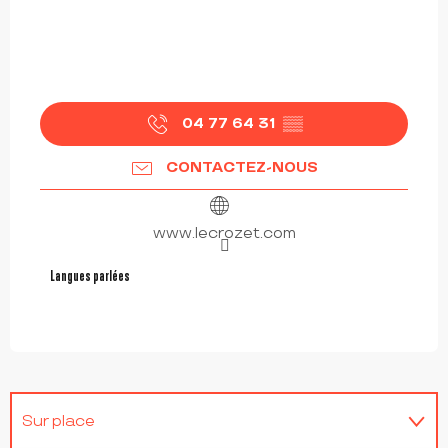
04 77 64 31
▒▒
CONTACTEZ-NOUS
www.lecrozet.com
Langues parlées
Langues parlées
Sur place