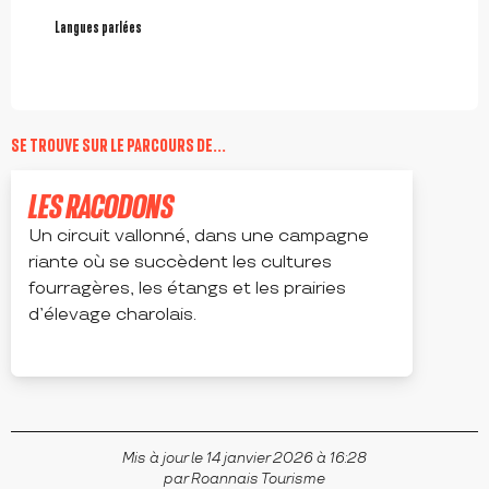
Langues parlées
Langues parlées
SE TROUVE SUR LE PARCOURS DE...
LES RACODONS
Un circuit vallonné, dans une campagne
riante où se succèdent les cultures
fourragères, les étangs et les prairies
d’élevage charolais.
VIVANS
Mis à jour le 14 janvier 2026 à 16:28
par Roannais Tourisme