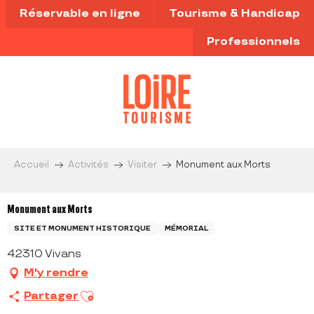
Aller
Réservable en ligne
Tourisme & Handicap
au
contenu
Professionnels
principal
Accueil
Activités
Visiter
Monument aux Morts
Monument aux Morts
SITE ET MONUMENT HISTORIQUE
MÉMORIAL
42310 Vivans
M'y rendre
Ajouter aux favoris
Partager