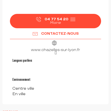
04 77 54 20
▒▒
Mairie
CONTACTEZ-NOUS
www.chazelles-sur-lyon.fr
Langues parlées
Langues parlées
Environnement
Environnement
Centre ville
En ville