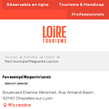
Aller
Réservable en ligne
Tourisme & Handicap
au
contenu
Professionnels
principal
Accueil
Activités
Visiter
Parc municipal Marguerite Lacroix
Parc municipal Marguerite Lacroix
PARC ET JARDIN
Boulevard Etienne Péronnet, Rue Armand Bazin,
42140 Chazelles-sur-Lyon
M'y rendre