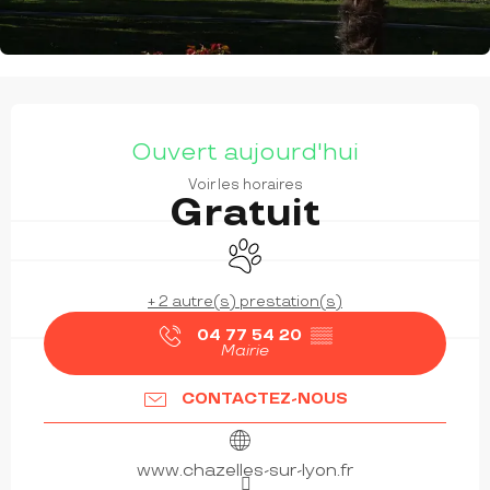
OUVERTURE ET COORDONNÉES
Ouvert aujourd'hui
Voir les horaires
Gratuit
Animaux acceptés
+ 2 autre(s) prestation(s)
04 77 54 20
▒▒
Mairie
CONTACTEZ-NOUS
www.chazelles-sur-lyon.fr