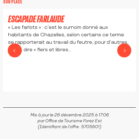
SUR PLACE
ESCAPADE FARLAUDE
« Les farlots » : c’est le surnom donné aux
habitants de Chazelles, selon certains ce terme
se rapporterait au travail du feutre, pour d’autres,
il veut dire « fiers et libres...
CHAZELLES-SUR-LYON
Mis à jour le 26 décembre 2025 à 17:06
par Office de Tourisme Forez Est
(Identifiant de l'offre :
5705601
)