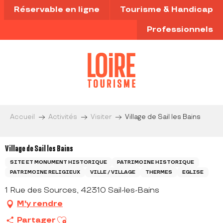
Aller
Réservable en ligne
Tourisme & Handicap
au
contenu
Professionnels
principal
Accueil
Activités
Visiter
Village de Sail les Bains
Village de Sail les Bains
SITE ET MONUMENT HISTORIQUE
PATRIMOINE HISTORIQUE
PATRIMOINE RELIGIEUX
VILLE / VILLAGE
THERMES
EGLISE
1 Rue des Sources, 42310 Sail-les-Bains
M'y rendre
Ajouter aux favoris
Partager