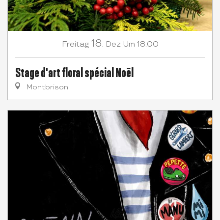
18.
Freitag
Dez
Um 18:00
Stage d'art floral spécial Noël
Montbrison