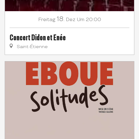
18.
Freitag
Dez
Um 20:00
Concert Didon et Enée
Saint-Étienne