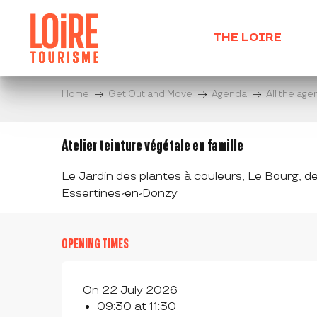
Aller
au
THE LOIRE
contenu
principal
Home
Get Out and Move
Agenda
All the ag
Atelier teinture végétale en famille
Le Jardin des plantes à couleurs, Le Bourg, der
Essertines-en-Donzy
OPENING TIMES
On 22 July 2026
09:30 at 11:30