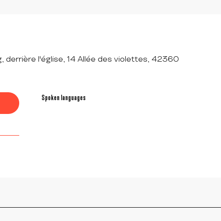
 derrière l'église, 14 Allée des violettes, 42360
Spoken languages
Spoken languages