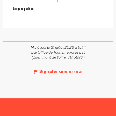
Langues parlées
Langues parlées
Mis à jour le 21 juillet 2026 à 15:14
par Office de Tourisme Forez Est
(Identifiant de l'offre :
7815290
)
Signaler une erreur