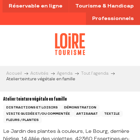
Aller
Réservable en ligne
Tourisme & Handicap
au
contenu
Professionnels
principal
Accueil
Activités
Agenda
Tout l’agenda
Atelier teinture végétale en famille
Atelier teinture végétale en famille
DISTRACTIONS ET LOISIRS
DÉMONSTRATION
VISITE GUIDÉE ET/OU COMMENTÉE
ARTISANAT
TEXTILE
FLEURS / PLANTES
Le Jardin des plantes à couleurs, Le Bourg, derrière
l'église, 14 Allée des violettes, 42360 Essertines-en-