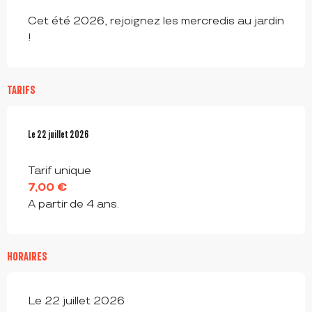
Cet été 2026, rejoignez les mercredis au jardin 
!
TARIFS
Le
Le
22 juillet 2026
22 juillet 2026
Tarif unique
7,00 €
A partir de 4 ans.
HORAIRES
Le 22 juillet 2026