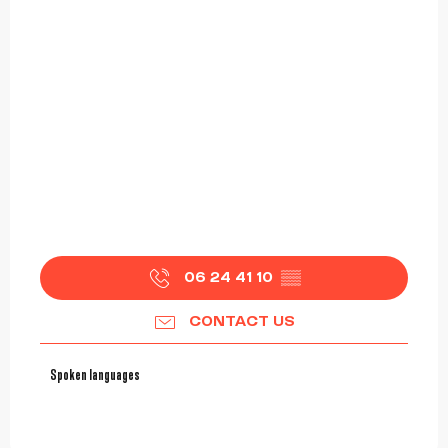
06 24 41 10
▒▒
CONTACT US
Spoken languages
Spoken languages