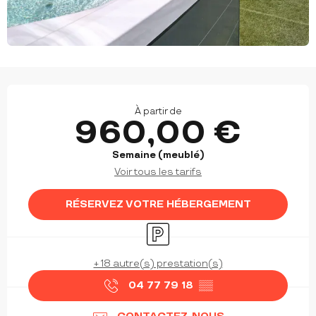
OUVERTURE ET COORDONNÉES
À partir de
960,00 €
Semaine (meublé)
Voir tous les tarifs
RÉSERVEZ VOTRE HÉBERGEMENT
Parking
+ 18 autre(s) prestation(s)
04 77 79 18
▒▒