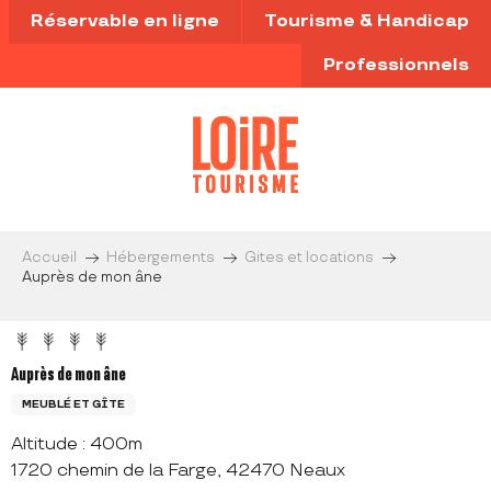
Aller
Réservable en ligne
Tourisme & Handicap
au
contenu
Professionnels
principal
Accueil
Hébergements
Gites et locations
Auprès de mon âne
Auprès de mon âne
MEUBLÉ ET GÎTE
Altitude : 400m
1720 chemin de la Farge, 42470 Neaux