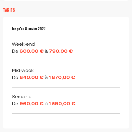
TARIFS
Du
Jusqu'au
3 janvier 2026
8 janvier 2027
au
8 janvier 2027
Week-end
De
600,00 €
à
790,00 €
Mid-week
De
840,00 €
à
1 870,00 €
Semaine
De
960,00 €
à
1 390,00 €