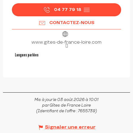
04 77 79 18
▒▒
CONTACTEZ-NOUS
www.gites-de-france-loire.com
Langues parlées
Langues parlées
Mis à jour le 03 août 2026 à 10:01
par Gîtes de France Loire
(Identifiant de l'offre :
7655739
)
Signaler une erreur