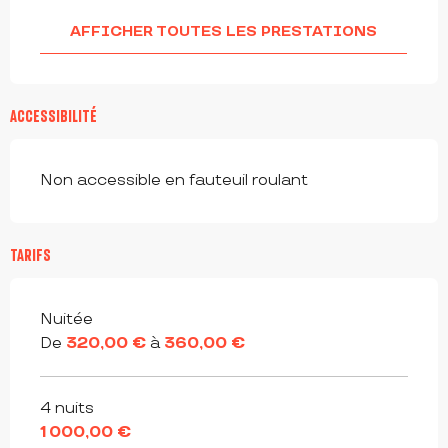
AFFICHER TOUTES LES PRESTATIONS
ACCESSIBILITÉ
Non accessible en fauteuil roulant
TARIFS
Tarifs 2026
Nuitée
De
320,00 €
à
360,00 €
4 nuits
1 000,00 €