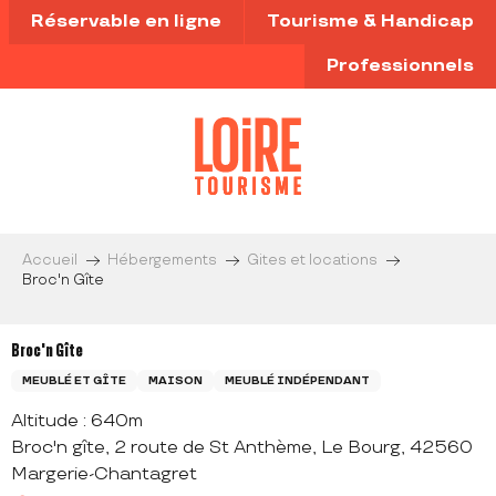
Aller
Réservable en ligne
Tourisme & Handicap
au
contenu
Professionnels
principal
Accueil
Hébergements
Gites et locations
Broc'n Gîte
Broc'n Gîte
MEUBLÉ ET GÎTE
MAISON
MEUBLÉ INDÉPENDANT
Altitude : 640m
Broc'n gîte, 2 route de St Anthème, Le Bourg, 42560
Margerie-Chantagret