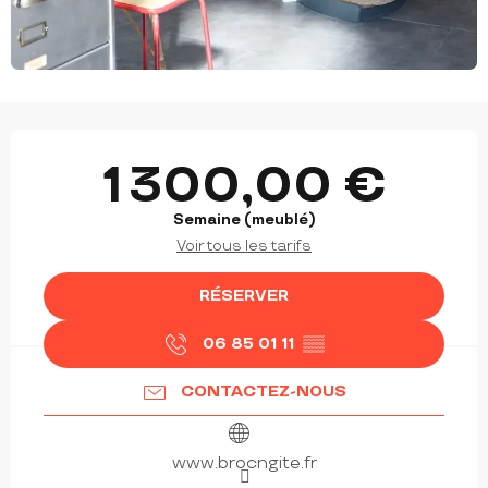
OUVERTURE ET COORDONNÉES
1 300,00 €
Semaine (meublé)
Voir tous les tarifs
RÉSERVER
06 85 01 11
▒▒
CONTACTEZ-NOUS
www.brocngite.fr