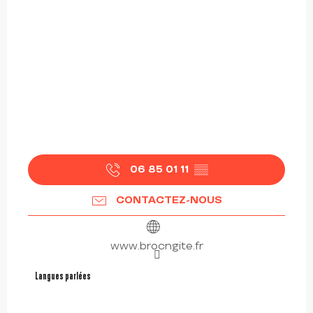
06 85 01 11
▒▒
CONTACTEZ-NOUS
www.brocngite.fr
Langues parlées
Langues parlées