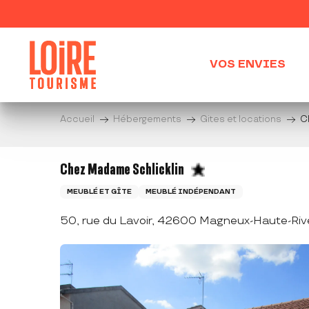
Aller
au
contenu
principal
VOS ENVIES
Accueil
Hébergements
Gites et locations
C
Chez Madame Schlicklin
MEUBLÉ ET GÎTE
MEUBLÉ INDÉPENDANT
50, rue du Lavoir, 42600 Magneux-Haute-Riv