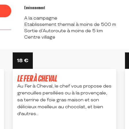
Environnement
Environnement
A la campagne
Etablissement thermal à moins de 500 m
Sortie d’Autoroute à moins de 5 km
Centre village
18
€
LE FER À CHEVAL
Au Fer à Cheval, le chef vous propose des
grenouilles persillées ou à la provençale,
sa terrine de foie gras maison et son
délicieux moelleux au chocolat, et bien
d'autres...
MAGNEUX-HAUTE-RIVE