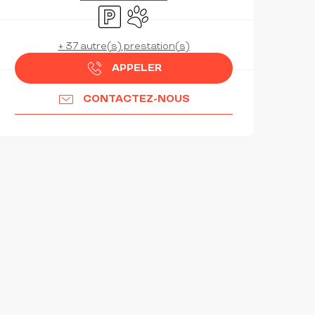
Parking
Animaux acceptés
+ 37 autre(s) prestation(s)
APPELER
CONTACTEZ-NOUS