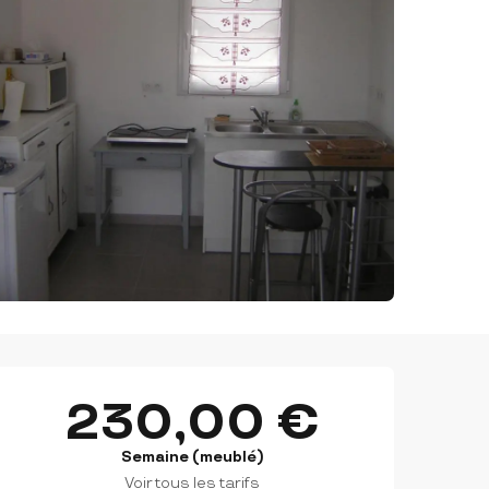
OUVERTURE ET COORDON
230,00 €
Semaine (meublé)
Voir tous les tarifs