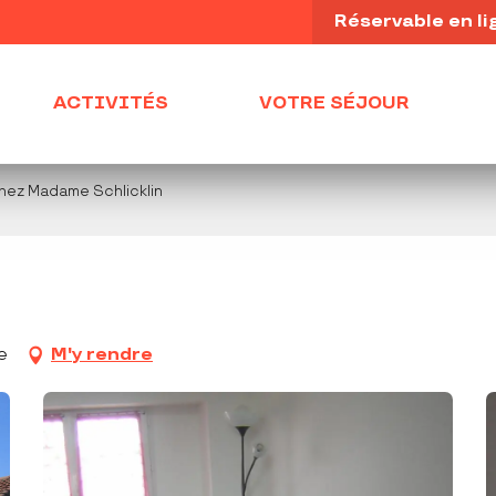
Réservable en li
ACTIVITÉS
VOTRE SÉJOUR
hez Madame Schlicklin
e
M'y rendre