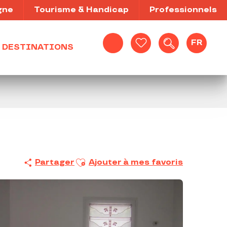
gne
Tourisme & Handicap
Professionnels
FR
DESTINATIONS
Recherche
Voir les favoris
Ajouter aux favoris
Partager
Ajouter à mes favoris