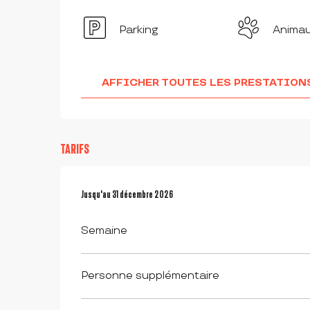
Parking
Anima
AFFICHER TOUTES LES PRESTATION
TARIFS
Du
Jusqu'au
6 novembre 2025
31 décembre 2026
au
31 décembre 2026
Semaine
Personne supplémentaire