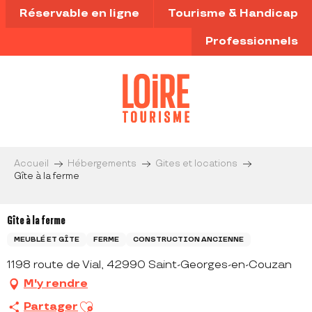
Aller
Réservable en ligne
Tourisme & Handicap
au
contenu
Professionnels
principal
Accueil
Hébergements
Gites et locations
Gîte à la ferme
Gîte à la ferme
MEUBLÉ ET GÎTE
FERME
CONSTRUCTION ANCIENNE
1198 route de Vial, 42990 Saint-Georges-en-Couzan
M'y rendre
Ajouter aux favoris
Partager