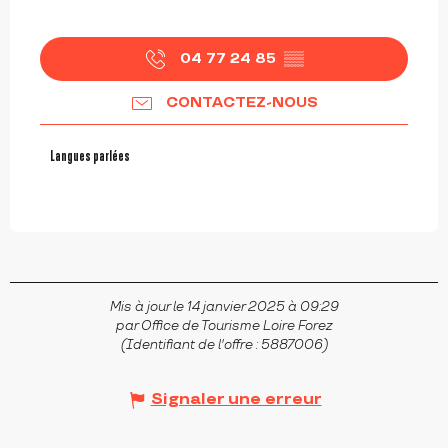
04 77 24 85
▒▒
CONTACTEZ-NOUS
Langues parlées
Langues parlées
Mis à jour le 14 janvier 2025 à 09:29
par Office de Tourisme Loire Forez
(Identifiant de l'offre :
5887006
)
Signaler une erreur