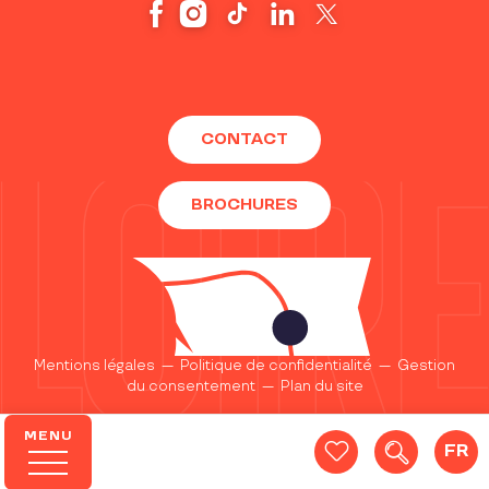
CONTACT
BROCHURES
Mentions légales
—
Politique de confidentialité
—
Gestion
du consentement
—
Plan du site
MENU
FR
Recherc
Voir les favoris