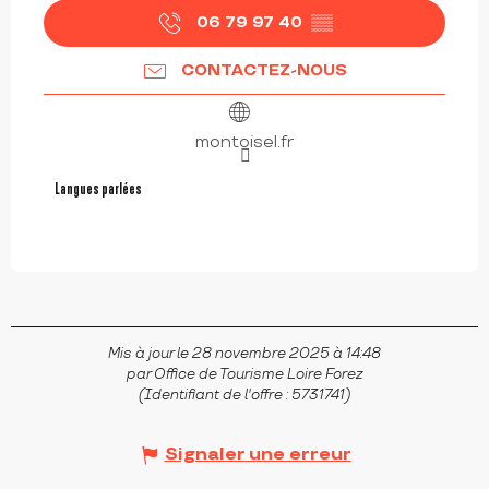
06 79 97 40
▒▒
CONTACTEZ-NOUS
montoisel.fr
Langues parlées
Langues parlées
Mis à jour le 28 novembre 2025 à 14:48
par Office de Tourisme Loire Forez
(Identifiant de l'offre :
5731741
)
Signaler une erreur