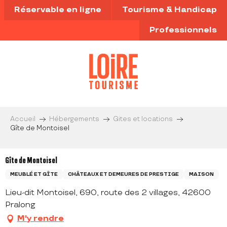
Aller
Réservable en ligne
Tourisme & Handicap
au
contenu
Professionnels
principal
Accueil
Hébergements
Gites et locations
Gîte de Montoisel
Gîte de Montoisel
MEUBLÉ ET GÎTE
CHÂTEAUX ET DEMEURES DE PRESTIGE
MAISON
Lieu-dit Montoisel, 690, route des 2 villages, 42600
Pralong
M'y rendre