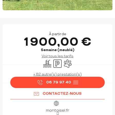
OUVERTURE ET COORDONNÉES
À partir de
1 900,00 €
Semaine (meublé)
Voir tous les tarifs
Piscine
Parking
Animaux acceptés
+ 82 autre(s) prestation(s)
06 79 97 40
▒▒
CONTACTEZ-NOUS
montoisel.fr