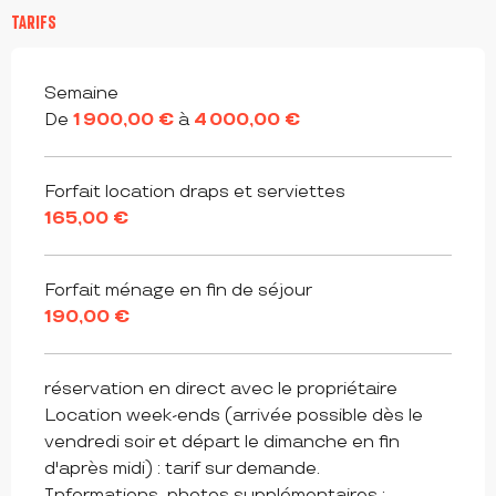
TARIFS
Tarifs 2026
Semaine
De
1 900,00 €
à
4 000,00 €
Forfait location draps et serviettes
165,00 €
Forfait ménage en fin de séjour
190,00 €
réservation en direct avec le propriétaire
Location week-ends (arrivée possible dès le
vendredi soir et départ le dimanche en fin
d'après midi) : tarif sur demande.
Informations, photos supplémentaires :