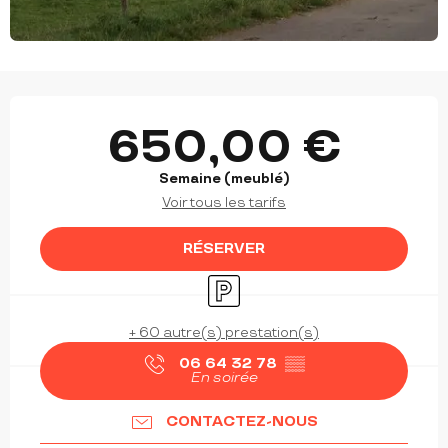
OUVERTURE ET COORDONNÉES
650,00 €
Semaine (meublé)
Voir tous les tarifs
RÉSERVER
Parking
+ 60 autre(s) prestation(s)
06 64 32 78
▒▒
En soirée
CONTACTEZ-NOUS