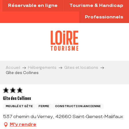
Aller
Réservable en ligne
Tourisme & Handicap
au
contenu
Professionnels
principal
Accueil
Hébergements
Gites et locations
Gîte des Collines
Gîte des Collines
MEUBLÉ ET GÎTE
FERME
CONSTRUCTION ANCIENNE
537 chemin du Verney, 42660 Saint-Genest-Malifaux
M'y rendre