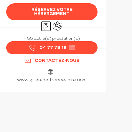
RÉSERVEZ VOTRE
HÉBERGEMENT
Parking
Animaux acceptés
+ 55 autre(s) prestation(s)
04 77 79 18
▒▒
CONTACTEZ-NOUS
www.gites-de-france-loire.com