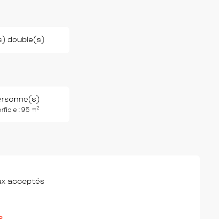
(s) double(s)
ersonne(s)
2
ficie : 95 m
ux acceptés
S