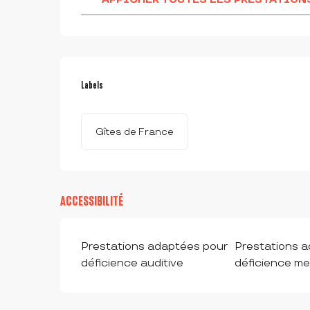
OFFRES DE PRESTAT
Labels
Labels
Gîtes de France
ACCESSIBILITÉ
Prestations adaptées pour
Prestations 
déficience auditive
déficience me