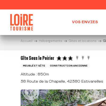
Aller
au
contenu
principal
VOS ENVIES
Accueil
Hébergements
Gites et locations
Gî
Gîte Sous le Poirier
MEUBLÉ ET GÎTE
CONSTRUCTION ANCIENNE
Altitude : 850m
38 Route de la Chapelle, 42380 Estivareilles