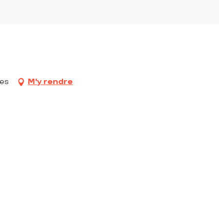
les
M'y rendre