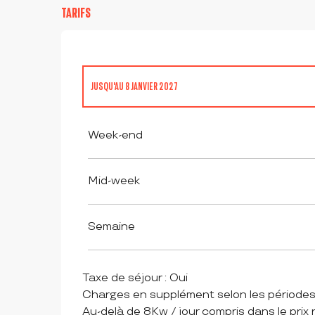
TARIFS
JUSQU'AU
8 JANVIER 2027
DU
9 JANVIER 2027
AU
7 JANVIER 2028
Week-end
Mid-week
Semaine
Taxe de séjour : Oui
Charges en supplément selon les périodes
Au-delà de 8Kw / jour compris dans le prix r