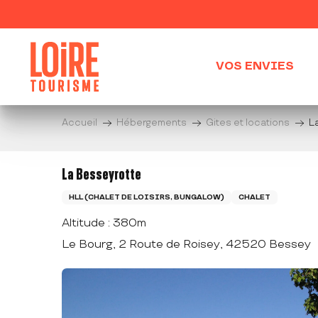
Aller
au
contenu
principal
VOS ENVIES
Accueil
Hébergements
Gites et locations
L
La Besseyrotte
HLL (CHALET DE LOISIRS, BUNGALOW)
CHALET
Altitude : 380m
Le Bourg, 2 Route de Roisey, 42520 Bessey