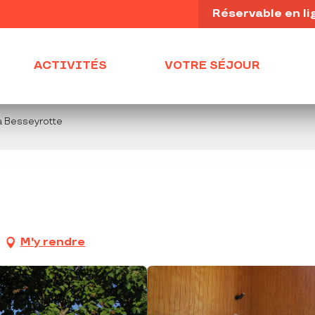
Réservable en li
ACTIVITÉS
VOTRE SÉJOUR
a Besseyrotte
M'y rendre