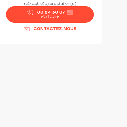
+ 27 autre(s) prestation(s)
06 84 30 67
▒▒
Portable
CONTACTEZ-NOUS