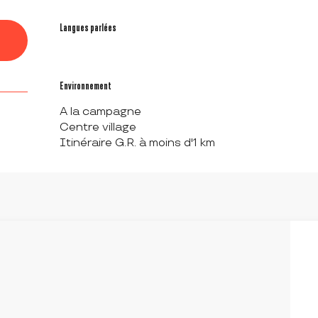
Langues parlées
Langues parlées
Environnement
Environnement
A la campagne
Centre village
Itinéraire G.R. à moins d'1 km