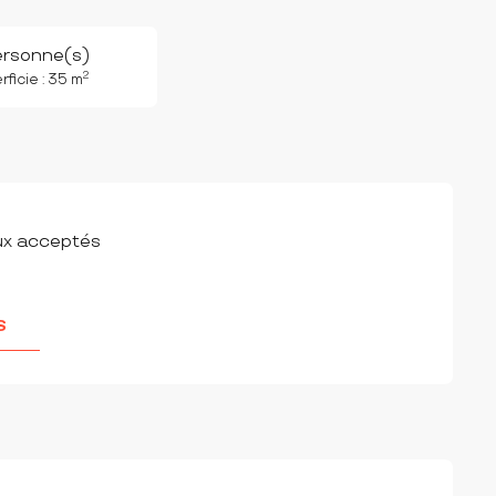
ersonne(s)
2
ficie : 35 m
ux acceptés
S