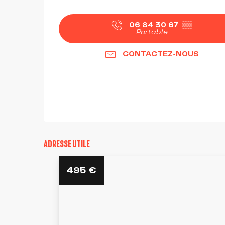
06 84 30 67
▒▒
Portable
CONTACTEZ-NOUS
ADRESSE UTILE
495
€