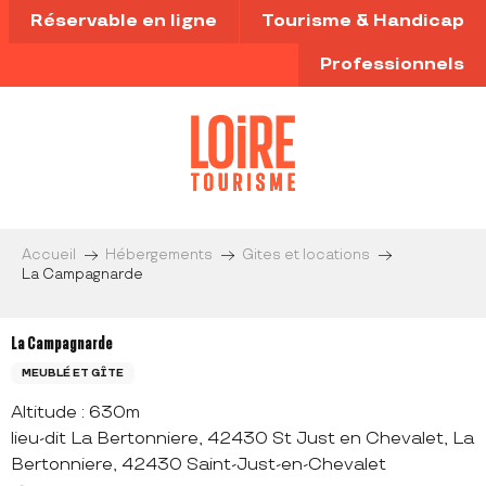
Aller
Réservable en ligne
Tourisme & Handicap
au
contenu
Professionnels
principal
Accueil
Hébergements
Gites et locations
La Campagnarde
La Campagnarde
MEUBLÉ ET GÎTE
Altitude : 630m
lieu-dit La Bertonniere, 42430 St Just en Chevalet, La
Bertonniere, 42430 Saint-Just-en-Chevalet