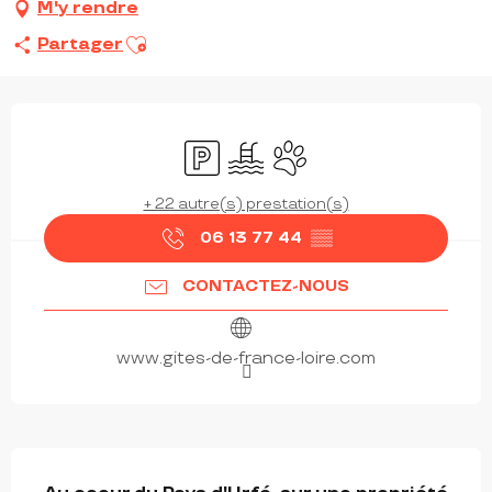
M'y rendre
Ajouter aux favoris
Partager
OUVERTURE ET COORDONNÉES
Parking
Piscine
Animaux acceptés
+ 22 autre(s) prestation(s)
06 13 77 44
▒▒
CONTACTEZ-NOUS
www.gites-de-france-loire.com
DESCRIPTION